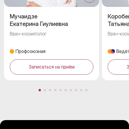
Мучаидзе
Коробе
Екатерина Гиулиевна
Татьян
Врач-косметолог
Врач-кос
Профсоюзная
Ведёт
Записаться на приём
З