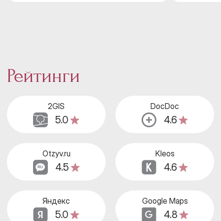
Рейтинги
2GIS
DocDoc
5.0
4.6
Otzyv.ru
Kleos
4.5
4.6
Яндекс
Google Maps
5.0
4.8