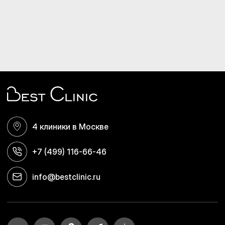
Беломорская / Речной вокзал
Адрес
Ленинградское ш., д. 116
Часы работы
Пн. — Пт. с 8:00 до 21:00
Сб. с 8:00 до 21:00
Вс. с 9:00 до 19:00
Телефон
+7 (499) 116-66-46
4 клиники в Москве
Записаться на приём
+7 (499) 116-66-46
Шаболовская
info@bestclinic.ru
Адрес
ул. Шаболовка, 54
Часы работы
Пн. — Сб. с 8:00 до 21:00