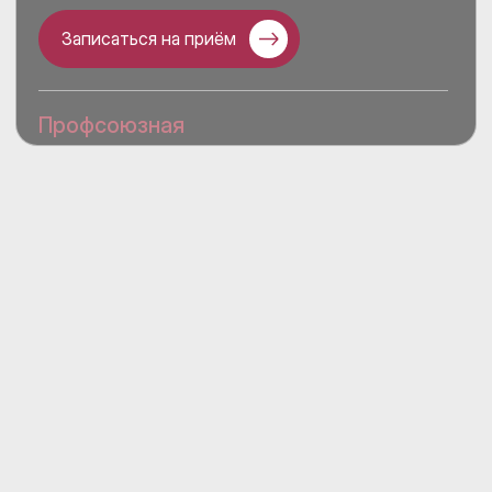
Записаться на приём
Профсоюзная
Адрес
Новочерёмушкинская ул., д. 34, корпус 2
Часы работы
Пн. — Сб. с 8:00 до 21:00
Вс. с 9:00 до 20:00
Телефон
+7 (499) 116-66-46
E-mail
profsoyuznaya@bestclinic.ru
Записаться на приём