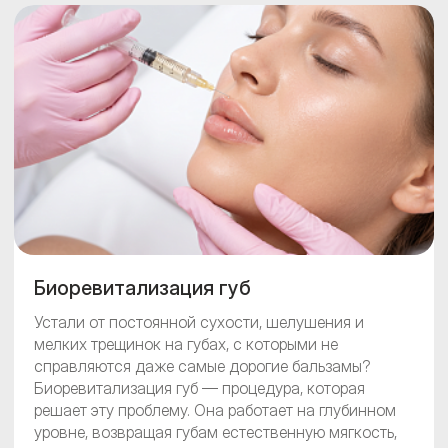
основе гиалуроновой кислоты, чтобы ваша кожа
выглядела отдохнувшей и ухоженной. Запишитесь
на консультацию к нашему косметологу, чтобы
подобрать индивидуальную программу.
Биоревитализация губ
Устали от постоянной сухости, шелушения и
мелких трещинок на губах, с которыми не
справляются даже самые дорогие бальзамы?
Биоревитализация губ — процедура, которая
решает эту проблему. Она работает на глубинном
уровне, возвращая губам естественную мягкость,