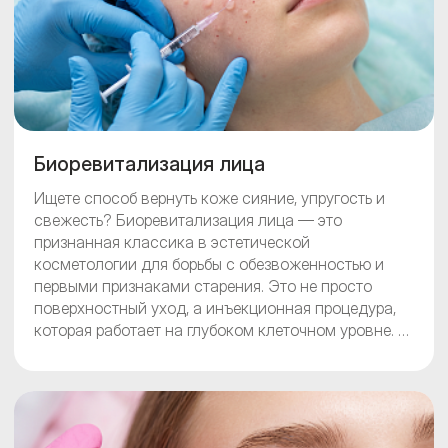
Биоревитализация лица
Ищете способ вернуть коже сияние, упругость и
свежесть? Биоревитализация лица — это
признанная классика в эстетической
косметологии для борьбы с обезвоженностью и
первыми признаками старения. Это не просто
поверхностный уход, а инъекционная процедура,
которая работает на глубоком клеточном уровне. В
Бест Клиник мы проводим биоревитализацию с
помощью сертифицированных препаратов на
основе гиалуроновой кислоты, чтобы ваша кожа
выглядела отдохнувшей и ухоженной. Запишитесь
на консультацию к нашему косметологу, чтобы