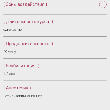
( Зоны воздействия )
Отечность лица
Пигментация
Лицо
( Длительность курса )
Расширенные поры
однократно
( Продолжительность )
40 минут
( Реабилитация )
1-2 дня
( Анестезия )
нет или аппликационная