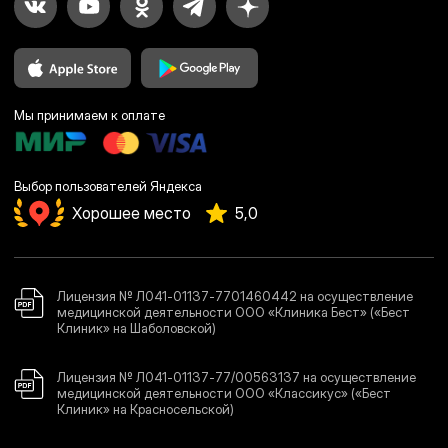
Вс. с 9:00 до 21:00
Телефон
+7 (499) 116-66-46
E-mail
info@bestclinic.ru
Мы принимаем к оплате
Записаться на приём
Выбор пользователей Яндекса
Хорошее место
5,0
Лицензия № Л041-01137-7701460442 на осуществление
медицинской деятельности ООО «Клиника Бест» («Бест
Клиник» на Шаболовской)
Лицензия № Л041-01137-77/00563137 на осуществление
медицинской деятельности ООО «Классикус» («Бест
Клиник» на Красносельской)