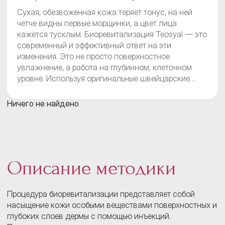
Сухая, обезвоженная кожа теряет тонус, на ней
четче видны первые морщинки, а цвет лица
кажется тусклым. Биоревитализация Teosyal — это
современный и эффективный ответ на эти
изменения. Это не просто поверхностное
увлажнение, а работа на глубинном, клеточном
уровне. Используя оригинальные швейцарские
препараты Teosyal, мы помогаем коже
восстановить собственные ресурсы, вернуть
Ничего не найдено
плотность и здоровое сияние. Запишитесь на
консультацию к косметологу «Бест Клиник», чтобы
обсудить, подходит ли вам эта методика.
Описание методики
Процедура биоревитализации представляет собой
насыщение кожи особыми веществами поверхностных и
глубоких слоев дермы с помощью инъекций.