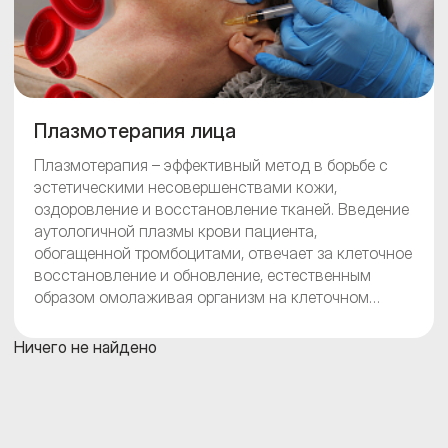
Плазмотерапия лица
Плазмотерапия – эффективный метод в борьбе с
эстетическими несовершенствами кожи,
оздоровление и восстановление тканей. Введение
аутологичной плазмы крови пациента,
обогащенной тромбоцитами, отвечает за клеточное
восстановление и обновление, естественным
образом омолаживая организм на клеточном
уровне. PRP-терапия помогает клеткам активно
вырабатывать коллаген, эластин, гиалуроновую
Ничего не найдено
кислоту, возвращая коже тонус и сияние.