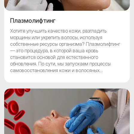
Плазмолифтинг
Хотите улучшить качество кожи, разгладить
морщины или укрепить волосы, используя
собственные ресурсы организма? Плазмолифтинг
— это процедура, в которой ваша кровь
становится основой для естественного
обновления. По сути, мы запускаем процессы
самовосстановления кожи и волосяных
фолликулов. В «Бест Клиник» это не просто
инъекции, а продуманный курс, который
подбирается строго индивидуально после
консультации с косметологом. Запишитесь на
приём, чтобы узнать, подходит ли вам этот метод и
рассчитать стоимость курса.