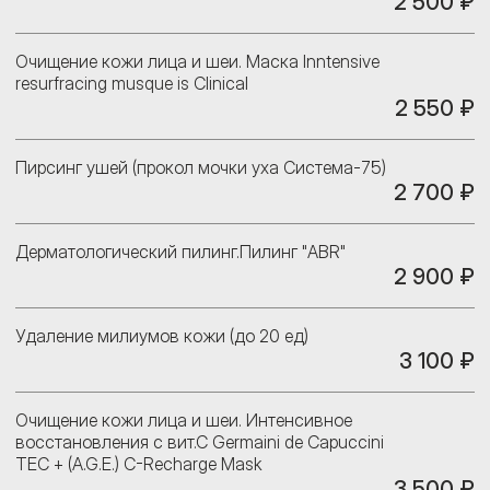
2 500 ₽
Очищение кожи лица и шеи. Маска Inntensive
resurfracing musque is Clinical
2 550 ₽
Пирсинг ушей (прокол мочки уха Система-75)
2 700 ₽
Дерматологический пилинг.Пилинг "ABR"
2 900 ₽
Удаление милиумов кожи (до 20 ед)
3 100 ₽
Очищение кожи лица и шеи. Интенсивное
восстановления с вит.С Germaini de Capuccini
TEC + (A.G.E.) C-Recharge Mask
3 500 ₽