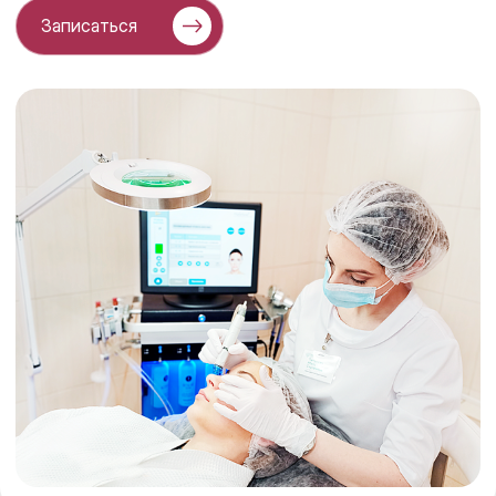
недостатков: пигментация, морщины, сосудистая
Записаться
сеточка, анке/постакне и др.