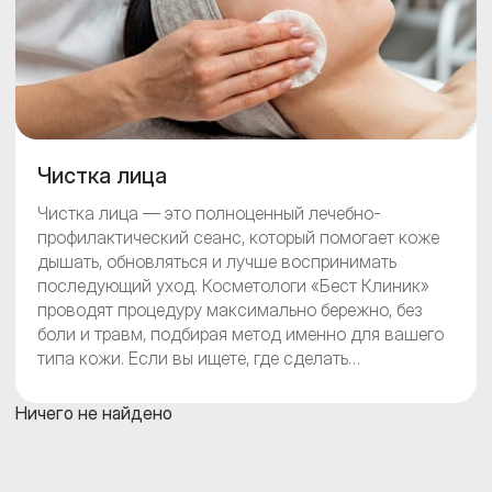
Чистка лица
Чистка лица — это полноценный лечебно-
профилактический сеанс, который помогает коже
дышать, обновляться и лучше воспринимать
последующий уход. Косметологи «Бест Клиник»
проводят процедуру максимально бережно, без
боли и травм, подбирая метод именно для вашего
типа кожи. Если вы ищете, где сделать
качественную чистку лица в Москве —
запишитесь на первичный осмотр, чтобы обсудить
Ничего не найдено
детали.