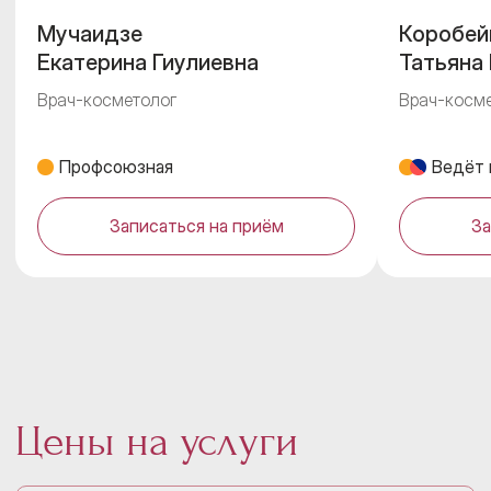
Мучаидзе
Коробей
Екатерина Гиулиевна
Татьяна
Врач-косметолог
Врач-косм
Профсоюзная
Ведёт 
Записаться на приём
За
Цены на услуги