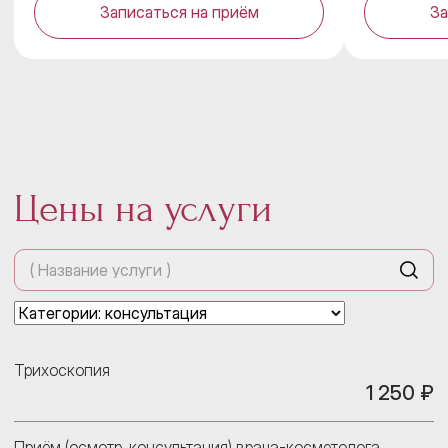
Записаться на приём
За
Цены на услуги
Трихоскопия
1 250 ₽
Приём (осмотр, консультация) врача-косметолога,