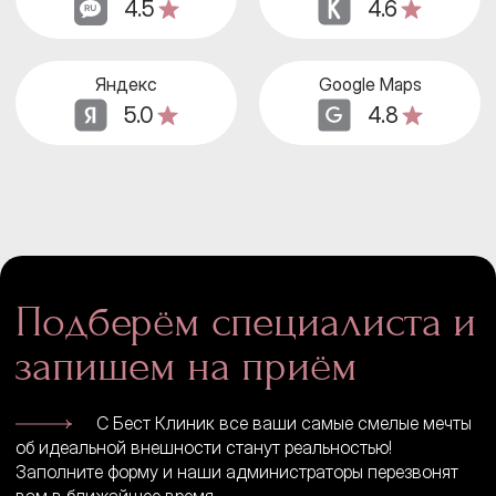
4.5
4.6
Яндекс
Google Maps
5.0
4.8
Подберём специалиста и
запишем на приём
С Бест Клиник все ваши самые смелые мечты
об идеальной внешности станут реальностью!
Заполните форму и наши администраторы перезвонят