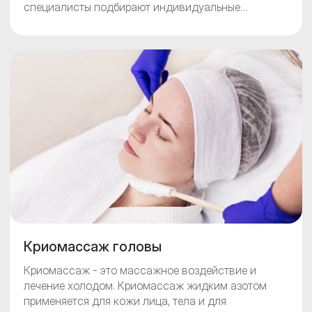
специалисты подбирают индивидуальные
программы, которые устраняют не просто
симптомы, а первопричину проблемы. Верните
вашим волосам силу и уверенность в себе!
Запишитесь на первичную консультацию
трихолога прямо сейчас и сделайте первый шаг к
идеальной прическе.
Криомассаж головы
Криомассаж - это массажное воздействие и
лечение холодом. Криомассаж жидким азотом
применяется для кожи лица, тела и для