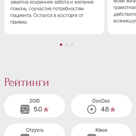
моей жизни
заметна искренняя забота и желание
грамотная
помочь, соучастие потребностям
действите
пациента. Остался в восторге от
возникшу
приёма.
Рейтинги
2GIS
DocDoc
5.0
4.6
Otzyv.ru
Kleos