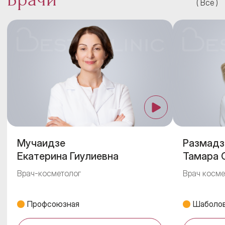
Все
Мучаидзе
Размадз
Екатерина Гиулиевна
Тамара 
Врач-косметолог
Врач косме
Профсоюзная
Шаболов