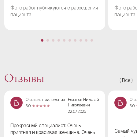
Фото работ публикуются с разрешения
Фото рабо
пациента
пациента
Отзывы
Все
Отзыв из приложения
Рязанов Николай
Отз
Николаевич
5.0
5.0
22.07.2025
Прекрасный специалист. Очень
Самый чуд
приятная и красивая женщина. Очень